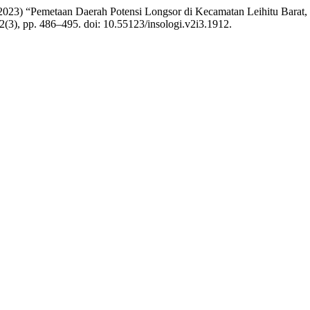
sa (2023) “Pemetaan Daerah Potensi Longsor di Kecamatan Leihitu Ba
 2(3), pp. 486–495. doi: 10.55123/insologi.v2i3.1912.