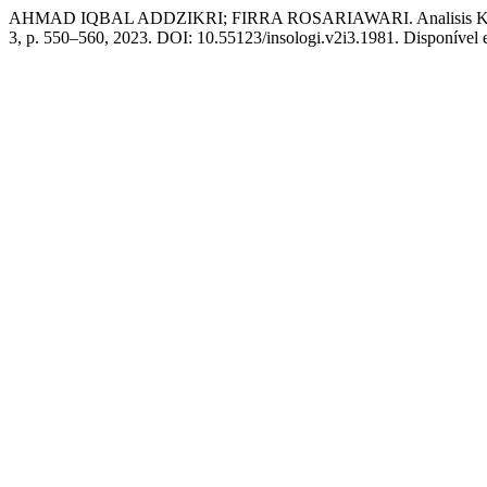
AHMAD IQBAL ADDZIKRI; FIRRA ROSARIAWARI. Analisis Kualitas
3, p. 550–560, 2023. DOI: 10.55123/insologi.v2i3.1981. Disponível em