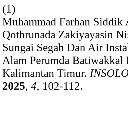
(1)
Muhammad Farhan Siddik A
Qothrunada Zakiyayasin Nis
Sungai Segah Dan Air Insta
Alam Perumda Batiwakkal 
Kalimantan Timur.
INSOLOG
2025
,
4
, 102-112.