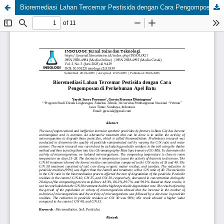
Bioremediasi Lahan Tercemar Pestisida dengan Cara Pengomposan di Perkebunan Apel Batu